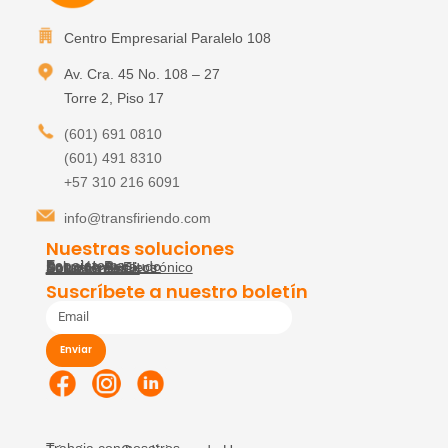
Centro Empresarial Paralelo 108
Av. Cra. 45 No. 108 – 27
Torre 2, Piso 17
(601) 691 0810
(601) 491 8310
+57 310 216 6091
info@transfiriendo.com
Nuestras soluciones
Ecosistemas:
Solución Recaudo
Solución Seguros
Documento Electrónico
Solución Salud
Soluciones:
Suscríbete a nuestro boletín
Enviar
Trabaja con nosotros